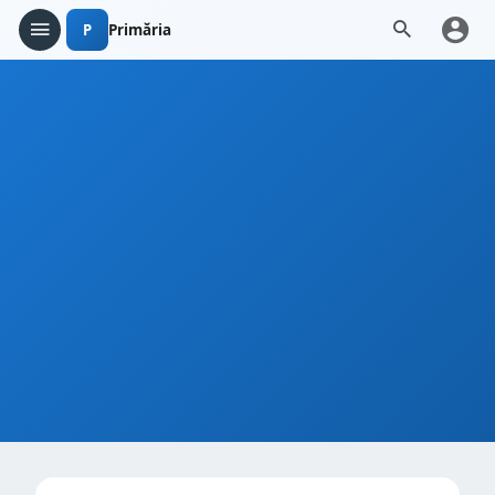
P
Primăria